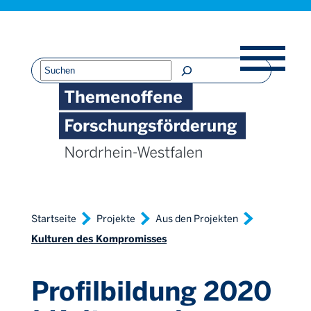
Direkt
Direkt
Direkt
Direkt
zum
zur
zur
zur
Inhalt
Hauptnavigation
Suche
Fußleiste
Suchen
Startseite
Projekte
Aus den Projekten
Kulturen des Kompromisses
Profilbildung 2020