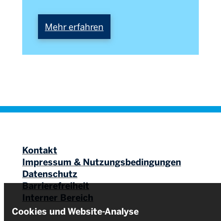
:
Mehr erfahren
Profilbildung
2022
|
Zentrum
Assistive
Technologien
Rhein-
Ruhr:
neue
Kontakt
Strukturen
Impressum & Nutzungsbedingungen
zur
Datenschutz
Erforschung
Barrierefreiheit
und
Interner Bereich
Entwicklung
Cookies und Website-Analyse
kognitiver