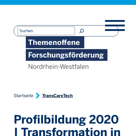
Direkt
Direkt
Direkt
Direkt
zum
zur
zur
zur
Inhalt
Hauptnavigation
Suche
Fußleiste
Suchen
Startseite
TransCareTech
Profilbildung 2020
| Transformation in