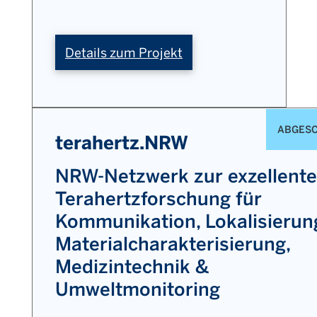
:
Details zum Projekt
SAIL
ABGES
terahertz.NRW
NRW-Netzwerk zur exzellent
Terahertzforschung für
Kommunikation, Lokalisierun
Materialcharakterisierung,
Medizintechnik &
Umweltmonitoring